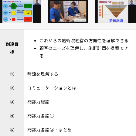
これからの施術院経営の方向性を理解できる
到達目
顧客のニーズを理解し、施術計画を提案でき
標
る
①
時流を理解する
②
コミュニケーションとは
③
問診力総論
④
問診力各論①
⑤
問診力各論②・まとめ