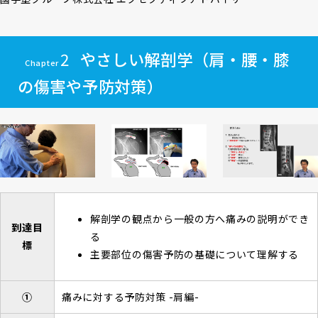
2
やさしい解剖学（肩・腰・膝
Chapter
の傷害や予防対策）
解剖学の観点から一般の方へ痛みの説明ができ
到達目
る
標
主要部位の傷害予防の基礎について理解する
①
痛みに対する予防対策 -肩編-