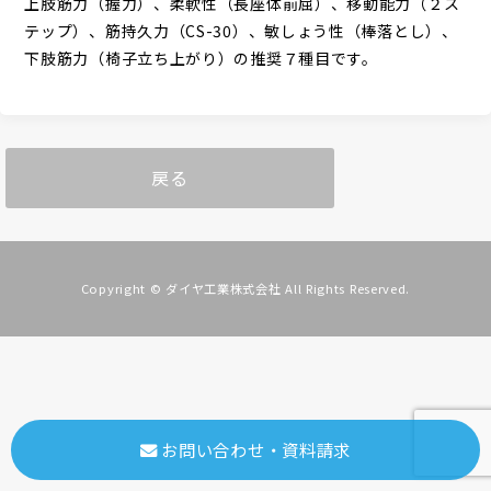
上肢筋力（握力）、柔軟性（長座体前屈）、移動能力（２ス
テップ）、筋持久力（CS-30）、敏しょう性（棒落とし）、
下肢筋力（椅子立ち上がり）の推奨７種目です。
戻る
Copyright © ダイヤ工業株式会社 All Rights Reserved.
お問い合わせ・資料請求