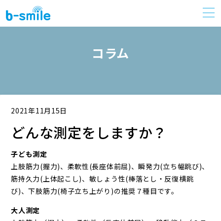
コラム
2021年11月15日
どんな測定をしますか？
子ども測定
上肢筋力(握力)、柔軟性(長座体前屈)、瞬発力(立ち幅跳び)、
筋持久力(上体起こし)、敏しょう性(棒落とし・反復横跳
び)、下肢筋力(椅子立ち上がり)の推奨７種目です。
大人測定